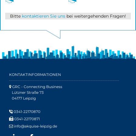
Bitte
kontaktieren Sie uns
bei weitergehenden Fragen!
KONTAKTINFORMATIONEN
GRC - Connecting Business

Lützner Straße 73
04177 Leipzig
0341-22170870


0341-22170871
info@akquise-leipzig.de
