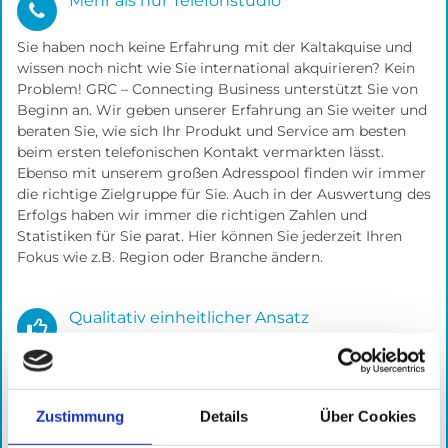
Mehr als nur Telefonstudio
Sie haben noch keine Erfahrung mit der Kaltakquise und
wissen noch nicht wie Sie international akquirieren? Kein
Problem! GRC – Connecting Business unterstützt Sie von
Beginn an. Wir geben unserer Erfahrung an Sie weiter und
beraten Sie, wie sich Ihr Produkt und Service am besten
beim ersten telefonischen Kontakt vermarkten lässt.
Ebenso mit unserem großen Adresspool finden wir immer
die richtige Zielgruppe für Sie. Auch in der Auswertung des
Erfolgs haben wir immer die richtigen Zahlen und
Statistiken für Sie parat. Hier können Sie jederzeit Ihren
Fokus wie z.B. Region oder Branche ändern.
Qualitativ einheitlicher Ansatz
GRC – Connecting Business arbeitet nicht mit externen
Dienstleistern zusammen. Alle Sprachen werden Inhouse
abgedeckt. Das bedeutet, dass alle Telefonisten direkt von
Zustimmung
Details
Über Cookies
uns trainiert und geschult werden. So haben wir immer
direkten Einfluss auf die Gesprächsführung bzw.