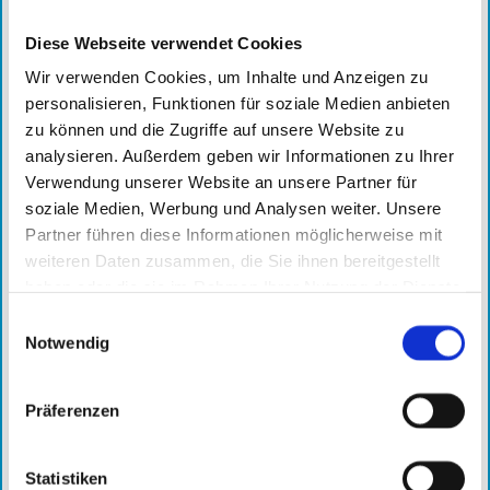
Herangehensweise.
Diese Webseite verwendet Cookies
Wir verwenden Cookies, um Inhalte und Anzeigen zu
Kompetente Telefonisten
personalisieren, Funktionen für soziale Medien anbieten
zu können und die Zugriffe auf unsere Website zu
Leipzig erfährt in den letzten Jahren durch seine
analysieren. Außerdem geben wir Informationen zu Ihrer
Universitäten und seine Lebensqualität einen immer
Verwendung unserer Website an unsere Partner für
größer werdenden internationalen Zulauf. Viele unserer
internationalen Telefonisten sind Studenten oder haben
soziale Medien, Werbung und Analysen weiter. Unsere
bereits einen Universitätsabschluss. Alle unserer
Partner führen diese Informationen möglicherweise mit
Telefonisten haben eine hohe Auffassungsgabe und sind
weiteren Daten zusammen, die Sie ihnen bereitgestellt
souverän in der Gesprächsführung mit Entscheidern bzw.
haben oder die sie im Rahmen Ihrer Nutzung der Dienste
Führungskräften.
gesammelt haben.
Einwilligungsauswahl
Notwendig
Telefonsoftware
Präferenzen
Mit unserer Telefonsoftware haben wir immer einen
zentralen Überblick über Ihre Projekte. In diesem System
sind alle Daten sofort abrufbar und wir werden direkt über
Statistiken
neue Termine, die unsere Telefonisten vereinbaren,